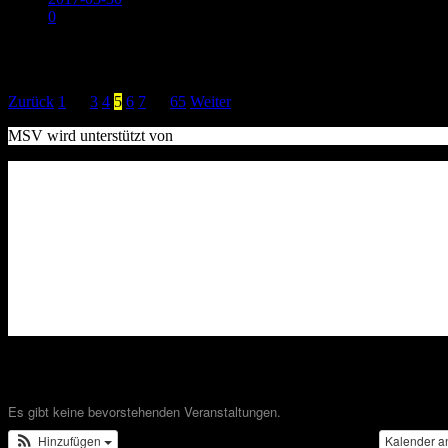
0
Beitragsnavigation
Zurück
1
…
3
4
5
6
7
…
65
Weiter
MSV wird unterstützt von
Bevorstehende Veranstaltungen
Es gibt keine bevorstehenden Veranstaltungen.
Hinzufügen
Kalender a