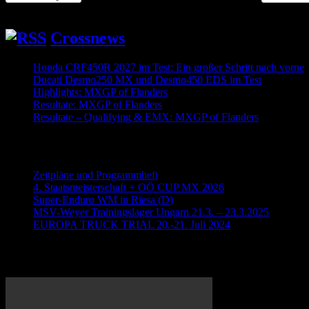
Crossnews
Honda CRF450R 2027 im Test: Ein großer Schritt nach vorne
Ducati Desmo250 MX und Desmo450 EDS im Test
2026-08-
Highlights: MXGP of Flanders
2026-08-02
Resultate: MXGP of Flanders
2026-08-02
Resultate – Qualifying & EMX: MXGP of Flanders
2026-08-0
Neueste Beiträge
Zeitpläne und Programmheft
4. Staatsmeisterschaft + OÖ CUP MX 2026
Super-Enduro WM in Riesa (D)
MSV-Weyer Trainingslager Ungarn 21.3. – 23.3.2025
EUROPA TRUCK TRIAL 20.-21. Juli 2024
Meisterschaftsläufe 2019