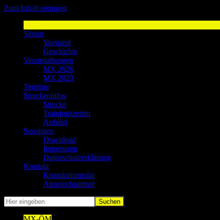
Zum Inhalt springen
MSV Weyer
Sport-Spaß-Freunde
Verein
Vorstand
Geschichte
Veranstaltungen
MX 2026
MX 2023
Termine
Streckeninfos
Strecke
Trainingszeiten
Anfahrt
Sonstiges
Download
Impressum
Datenschutzerklärung
Kontakt
Kontaktformular
Ansprechpartner
MX-ÖM