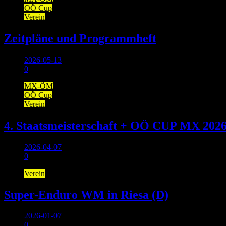
OÖ Cup
Verein
Zeitpläne und Programmheft
2026-05-13
0
MX-ÖM
OÖ Cup
Verein
4. Staatsmeisterschaft + OÖ CUP MX 202
2026-04-07
0
Verein
Super-Enduro WM in Riesa (D)
2026-01-07
0