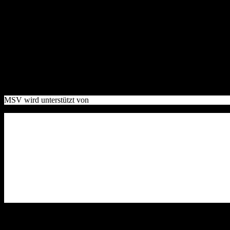
Trainingszeiten
Der Trainingsbetrieb ist für Vereinsmitglieder mit einer gültigen Ja
Gastfahrer
müssen vorab Rücksprache mit Herr Roland Steindl (068
Views:
10.717
MSV wird unterstützt von
Bevorstehende Veranstaltungen