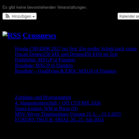
Es gibt keine bevorstehenden Veranstaltungen.
Hinzufügen
Kalender a
Crossnews
Honda CRF450R 2027 im Test: Ein großer Schritt nach vorne
Ducati Desmo250 MX und Desmo450 EDS im Test
2026-08-
Highlights: MXGP of Flanders
2026-08-02
Resultate: MXGP of Flanders
2026-08-02
Resultate – Qualifying & EMX: MXGP of Flanders
2026-08-0
Neueste Beiträge
Zeitpläne und Programmheft
4. Staatsmeisterschaft + OÖ CUP MX 2026
Super-Enduro WM in Riesa (D)
MSV-Weyer Trainingslager Ungarn 21.3. – 23.3.2025
EUROPA TRUCK TRIAL 20.-21. Juli 2024
Meisterschaftsläufe 2019