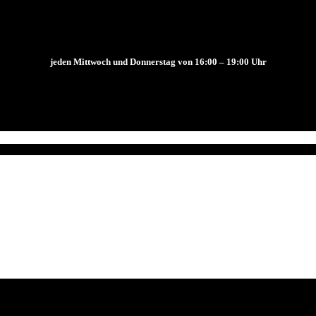
hreskarte jeden Mittwoch und Donnerstag von 16:00 – 19:00 Uhr (außer Ju
jeden Mittwoch und Donnerstag von 16:00 – 19:00 Uhr
1 81375819) halten.