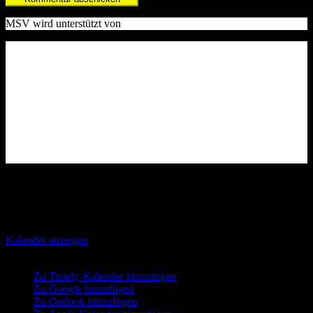
MSV wird unterstützt von
Bevorstehende Veranstaltungen
Es gibt keine bevorstehenden Veranstaltungen.
Kalender anzeigen
Hinzufügen
Zu Timely-Kalender hinzufügen
Zu Google hinzufügen
Zu Outlook hinzufügen