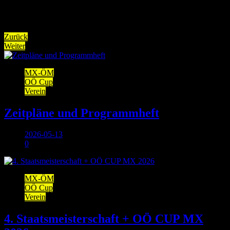
Beitragsnavigation
Zurück
Weiter
MX-ÖM
OÖ Cup
Verein
Zeitpläne und Programmheft
2026-05-13
0
MX-ÖM
OÖ Cup
Verein
4. Staatsmeisterschaft + OÖ CUP MX