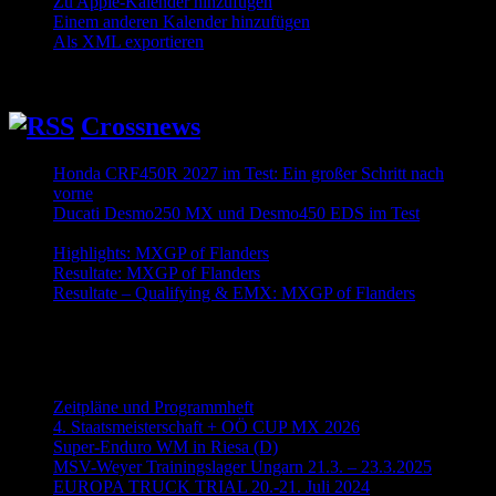
Zu Apple-Kalender hinzufügen
Einem anderen Kalender hinzufügen
Als XML exportieren
Crossnews
Honda CRF450R 2027 im Test: Ein großer Schritt nach
vorne
2026-08-05
Ducati Desmo250 MX und Desmo450 EDS im Test
2026-
08-04
Highlights: MXGP of Flanders
2026-08-02
Resultate: MXGP of Flanders
2026-08-02
Resultate – Qualifying & EMX: MXGP of Flanders
2026-08-
01
Neueste Beiträge
Zeitpläne und Programmheft
4. Staatsmeisterschaft + OÖ CUP MX 2026
Super-Enduro WM in Riesa (D)
MSV-Weyer Trainingslager Ungarn 21.3. – 23.3.2025
EUROPA TRUCK TRIAL 20.-21. Juli 2024