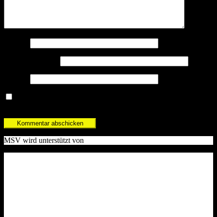
Name
*
E-Mail-Adresse
*
Website
Name, E-Mail-Adresse und Website in diesem Browser für
meinen nächsten Kommentar speichern.
MSV wird unterstützt von