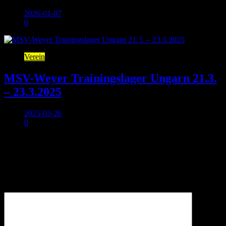
2026-01-07
0
Verein
MSV-Weyer Trainingslager Ungarn 21.3.
– 23.3.2025
2025-03-26
0
Schreibe einen Kommentar
Deine E-Mail-Adresse wird nicht veröffentlicht.
Erforderliche
Felder sind mit
*
markiert
Kommentar