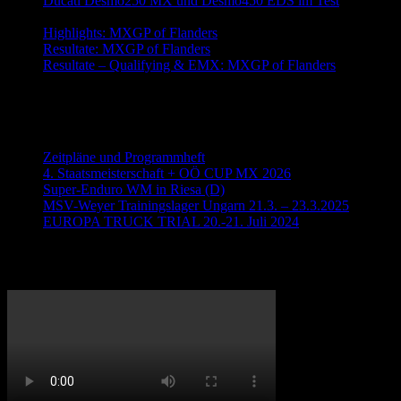
Ducati Desmo250 MX und Desmo450 EDS im Test
2026-
08-04
Highlights: MXGP of Flanders
2026-08-02
Resultate: MXGP of Flanders
2026-08-02
Resultate – Qualifying & EMX: MXGP of Flanders
2026-08-
01
Neueste Beiträge
Zeitpläne und Programmheft
4. Staatsmeisterschaft + OÖ CUP MX 2026
Super-Enduro WM in Riesa (D)
MSV-Weyer Trainingslager Ungarn 21.3. – 23.3.2025
EUROPA TRUCK TRIAL 20.-21. Juli 2024
Meisterschaftsläufe 2019