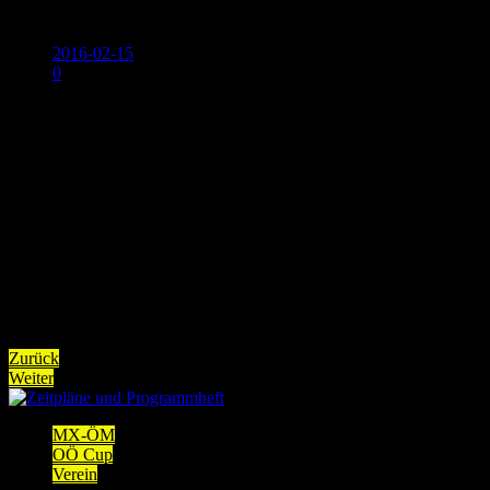
MSV-Nachwuchs
2016-02-15
0
<p>Wir gratulieren Katharina Wieser-Gmainer und Bernhard
Kronsteiner zu ihrem Dominik. <br />
<br />
Dominik erblickte am 11.02.2016 etwas verfr&uuml;ht das Licht der
Welt. Er wiegt 2770g und ist 52cm gro&szlig;.<br />
<br />
Herzlichen Gl&uuml;ckwunsch und viel Freude zu dritt! </p>
Views:
1.749
Beitragsnavigation
Zurück
Weiter
MX-ÖM
OÖ Cup
Verein